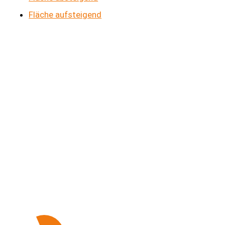
Fläche aufsteigend
Kontakt aufnehmen
Haben Sie Fragen zu unseren Leistungen?
Gerne erstellen wir Ihnen für Ihre Immobilie ein
individuelles Angebot.
Nehmen Sie ganz einfach Kontakt mit uns auf.
Unser Team ist täglich bis 18.00 Uhr für Sie erreichbar.