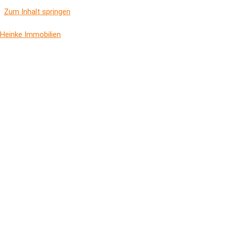
Zum Inhalt springen
Heinke Immobilien
Unsere professionelle Immobilienpräsentat
Eine professionelle Immobilienpräsentation ist eine der wichtigste
sich die Chancen für einen erfolgreichen Vertragsabschluss. Auc
Immobilie wichtig, um von vornherein die passenden Interessenten 