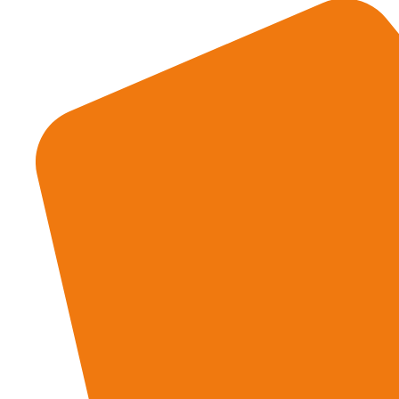
Immobilien: +49 7541 9513 0
Verwaltung: +49 7541 9513 200
info@heinke-immobilien.de
Info
Menü
Impressum
Datenschutzerklärung
Cookie-Richtlinie (EU)
Immobilie Bewerten
IMMOBILIEN BEWERTEN
Social Media