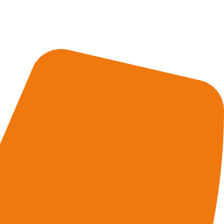
 Durch gute, zielgerichtete und interessante Präsentationen erhöhen
nso wie bei Mietobjekten — ist eine hochwertige Präsentation der