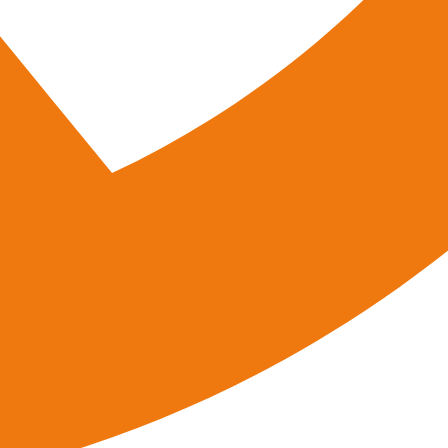
Haben Sie Fragen zu unseren Leistungen?
Gerne erstellen wir Ihnen für Ihre Immobilie ein individuelles Angebot
Nehmen Sie ganz einfach Kontakt mit uns auf.
Unser Team ist täglich bis 18.00 Uhr für Sie erreichbar.