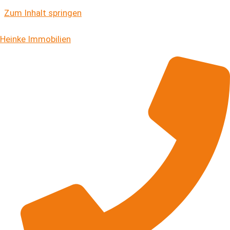
Zum Inhalt springen
Immobilien Ratgeber
Heinke Immobilien
Unsere kostenlosen Ratgeber und
Checklisten für Sie
Die Immobilien-Ratgeber geben Ihnen einen
umfangreichen Einblick in die verschiedensten
Immobilien-Themen. Die Immobilienbranche ist nicht
einfach. Es gibt viele Regeln und Fallstricke, die es zu
beachten gilt. Unsere Ratgeber sind für Sie deshalb
unverzichtbares Material. Wir machen Sie zum Profi und