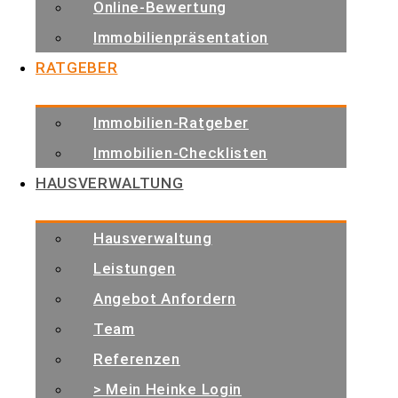
Online-Bewertung
ZUM RATGEBER
Immobilienpräsentation
RATGEBER
Immobilien-Ratgeber
3. Fakten und Begriffe —
Immobilien-Checklisten
Immobilienwissen kompakt
HAUSVERWALTUNG
Unser Ratgeber erklärt in verständlicher Sprache
Hausverwaltung
alle relevanten Fachbegriffe. Für alle, die ein wenig
Leistungen
mehr über die Immobilienwelt …
Angebot Anfordern
Team
Referenzen
> Mein Heinke Login