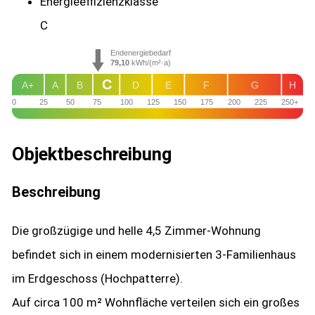
Energie­effizienz­klasse
C
Endenergiebedarf
79,10
kWh/(m²·a)
C
A+
A
B
D
E
F
G
H
0
25
50
75
100
125
150
175
200
225
250+
Objekt­beschreibung
Beschreibung
Die großzügige und helle 4,5 Zimmer-Wohnung
befindet sich in einem modernisierten 3-Familienhaus
im Erdgeschoss (Hochpatterre).
Auf circa 100 m² Wohnfläche verteilen sich ein großes