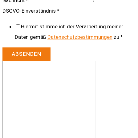
Nachricht
*
E-
DSGVO-Einverständnis
*
Mail
Hiermit stimme ich der Verarbeitung meiner
DSGVO-
Daten gemäß
Datenschutzbestimmungen
zu
*
Einverständnis
Nachricht
ABSENDEN