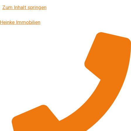
Zum Inhalt springen
Kontakt
Heinke Immobilien
Nehmen Sie Kontakt auf
Unsere Öffnungszeiten
Montag — Donnerstag:
08:30 — 12:30 Uhr & 14:00 —
17:00 Uhr
Freitag:
08:30 — 12:30 Uhr
Unser Team ist täglich bis 18.00 Uhr für Sie telefonisch
erreichbar.