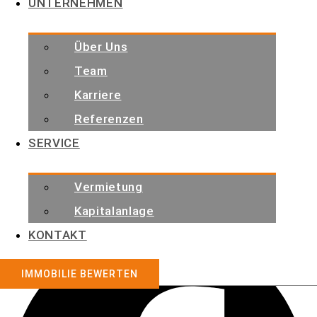
UNTERNEHMEN
Impressum
Datenschutzerklärung
Über Uns
Cookie-Richtlinie (EU)
Team
Immobilie Bewerten
Karriere
Referenzen
IMMOBILIEN BEWERTEN
SERVICE
Social Media
Vermietung
Kapitalanlage
Facebook
KONTAKT
IMMOBILIE BEWERTEN