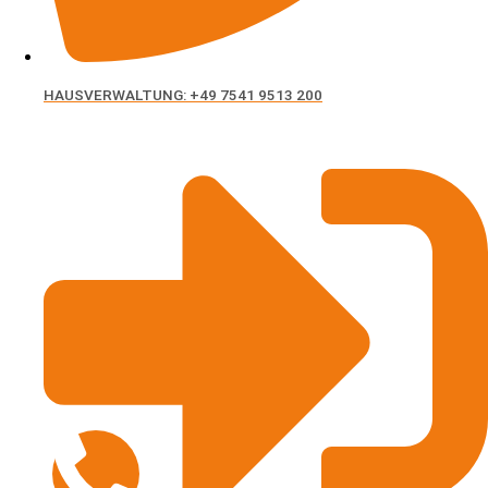
Kontakt aufnehmen
HAUSVERWALTUNG: +49 7541 9513 200
Haben Sie Fragen zu unseren Leistungen?
Gerne erstellen wir Ihnen für Ihre Immobilie ein
individuelles Angebot.
Nehmen Sie ganz einfach Kontakt mit uns auf.
Unser Team ist täglich bis 18.00 Uhr für Sie erreichbar.