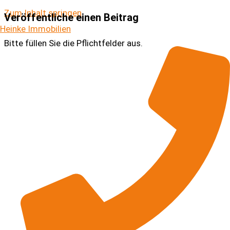
Zum Inhalt springen
Veröffentliche einen Beitrag
Heinke Immobilien
Bitte füllen Sie die Pflichtfelder aus.
Beitragstitel
1 + 1 =
Beitragskategorie
VISUELL
CODE