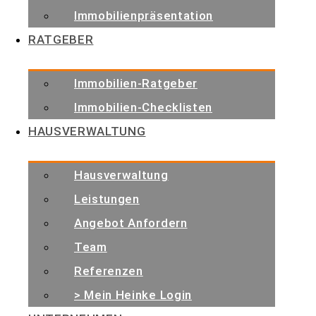
Immobilienpräsentation
Wir sind ein seit über 25 Jahren tätiges und
RATGEBER
renommiertes Immobilien- und Verwaltungsbüro.
Kontakt
Immobilien-Ratgeber
Immobilien-Checklisten
Friedrichshafen
HAUSVERWALTUNG
Zeppelinstraße 301
88048 Friedrichshafen
Hausverwaltung
Immobilien: +49 7541 9513 0
Leistungen
Verwaltung: +49 7541 9513 200
Angebot Anfordern
info@heinke-immobilien.de
Team
Info
Referenzen
Menü
> Mein Heinke Login