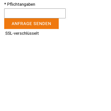
* Pflichtangaben
ANFRAGE SENDEN
SSL-verschlüsselt
Kontakt aufnehmen
Haben Sie Fragen zu unseren Leistungen?
Gerne erstellen wir Ihnen für Ihre Immobilie ein
individuelles Angebot.
Nehmen Sie ganz einfach Kontakt mit uns auf.
Unser Team ist täglich bis 18.00 Uhr für Sie erreichbar.