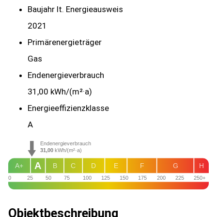
Baujahr lt. Energieausweis
2021
Primärenergieträger
Gas
Endenergie­verbrauch
31,00 kWh/(m²·a)
Energie­effizienz­klasse
A
Endenergieverbrauch
31,00
kWh/(m²·a)
A
A+
B
C
D
E
F
G
H
0
25
50
75
100
125
150
175
200
225
250+
Objekt­beschreibung