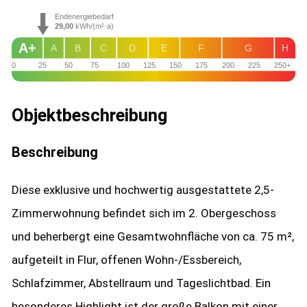
Endenergiebedarf
29,00
kWh/(m²·a)
A+
A
B
C
D
E
F
G
H
0
25
50
75
100
125
150
175
200
225
250+
Objekt­beschreibung
Beschreibung
Diese exklusive und hochwertig ausgestattete 2,5-
Zimmerwohnung befindet sich im 2. Obergeschoss
und beherbergt eine Gesamtwohnfläche von ca. 75 m²,
aufgeteilt in Flur, offenen Wohn-/Essbereich,
Schlafzimmer, Abstellraum und Tageslichtbad. Ein
besonderes Highlight ist der große Balkon mit einer