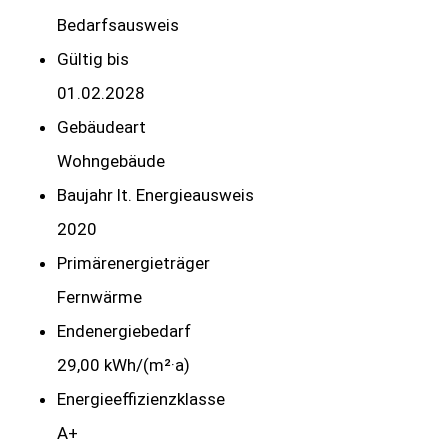
Bedarfs­ausweis
Gültig bis
01.02.2028
Gebäudeart
Wohngebäude
Baujahr lt. Energieausweis
2020
Primärenergieträger
Fernwärme
Endenergie­bedarf
29,00 kWh/(m²·a)
Energie­effizienz­klasse
A+