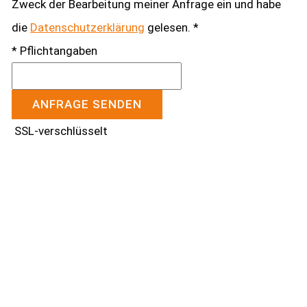
Zweck der Bearbeitung meiner Anfrage ein und habe
die
Datenschutzerklärung
gelesen. *
* Pflichtangaben
ANFRAGE SENDEN
SSL-verschlüsselt
Kontakt aufnehmen
Haben Sie Fragen zu unseren Leistungen?
Gerne erstellen wir Ihnen für Ihre Immobilie ein
individuelles Angebot.