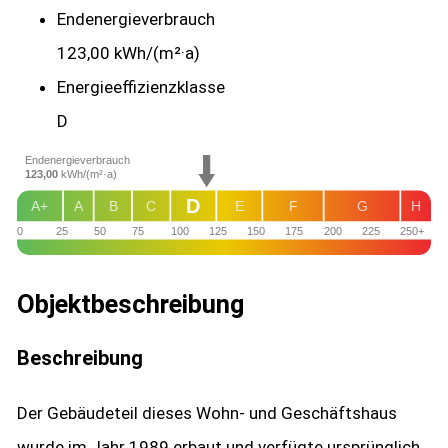
Endenergie­verbrauch
123,00 kWh/(m²·a)
Energie­effizienz­klasse
D
Endenergieverbrauch
123,00
kWh/(m²·a)
D
A+
A
B
C
E
F
G
H
0
25
50
75
100
125
150
175
200
225
250+
Objekt­beschreibung
Beschreibung
Der Gebäudeteil dieses Wohn- und Geschäftshaus
wurde im Jahr 1989 erbaut und verfügte ursprünglich