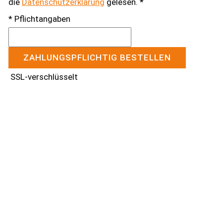
die
Datenschutzerklärung
gelesen. *
* Pflichtangaben
ZAHLUNGSPFLICHTIG BESTELLEN
SSL-verschlüsselt
Kontakt aufnehmen
Haben Sie Fragen zu unseren Leistungen?
Gerne erstellen wir Ihnen für Ihre Immobilie ein
individuelles Angebot.
Nehmen Sie ganz einfach Kontakt mit uns auf.