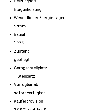
Heizungsart
Etagenheizung
Wesentlicher Energieträger
Strom
Baujahr
1975
Zustand
gepflegt
Garagen­stellplatz
1 Stellplatz
Verfügbar ab
sofort verfügbar
Käufer­provision
2,98 % zzgl. MwSt.