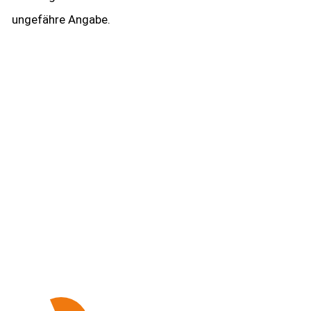
ungefähre Angabe.
Kontakt aufnehmen
Haben Sie Fragen zu unseren Leistungen?
Gerne erstellen wir Ihnen für Ihre Immobilie ein
individuelles Angebot.
Nehmen Sie ganz einfach Kontakt mit uns auf.
Unser Team ist täglich bis 18.00 Uhr für Sie erreichbar.